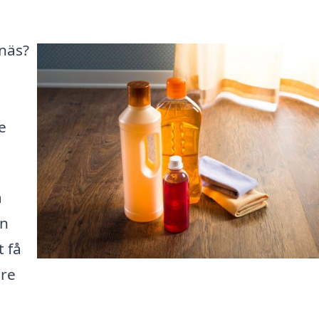
enäs?
e
a
en
t få
are