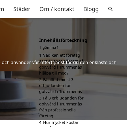
m
Städer
Om / kontakt
Blogg
Innehållsförteckning
gömma
1
Vad kan ett företag
som är specialiserat på
 och använder vår offerttjänst får du den enklaste och
golvvård i Trummenäs
hjälpa till med?
2
Få alltid minst 3
erbjudanden för
golvvård i Trummenäs
3
Få 3 erbjudanden för
golvvård i Trummenäs
från professionella
företag
4
Hur mycket kostar