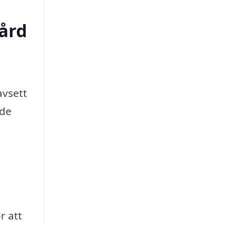
vård
avsett
nde
r att