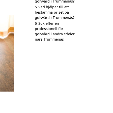
golvvård i Trummenäs?
5
Vad hjälper till att
bestämma priset på
golvvård i Trummenäs?
6
Sök efter en
professionell för
golvvård i andra städer
nära Trummenäs