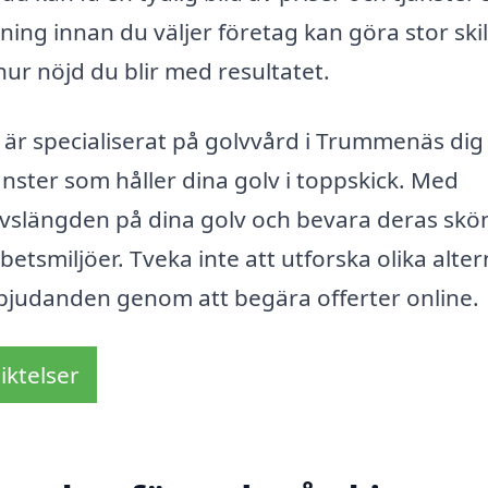
ng innan du väljer företag kan göra stor skil
hur nöjd du blir med resultatet.
är specialiserat på golvvård i Trummenäs dig
tjänster som håller dina golv i toppskick. Med
ivslängden på dina golv och bevara deras skö
rbetsmiljöer. Tveka inte att utforska olika alter
erbjudanden genom att begära offerter online.
iktelser