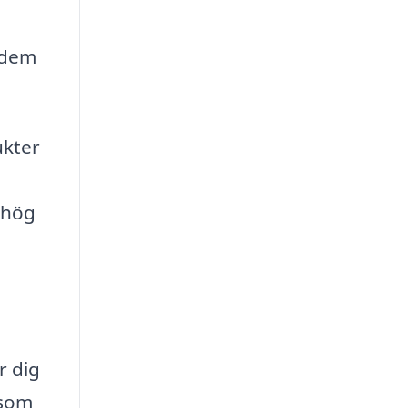
a dem
ukter
 hög
r dig
 som