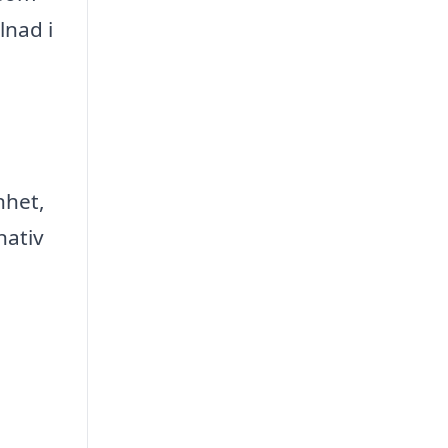
lnad i
nhet,
nativ