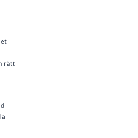
Det
 rätt
ad
la