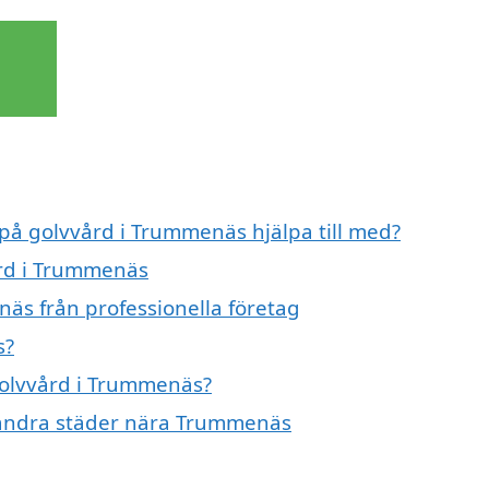
 på golvvård i Trummenäs hjälpa till med?
ård i Trummenäs
äs från professionella företag
s?
 golvvård i Trummenäs?
 i andra städer nära Trummenäs