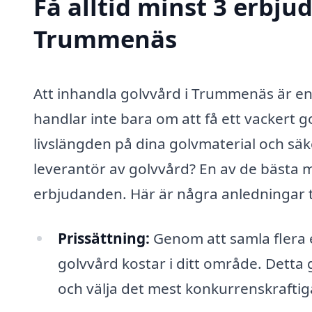
Få alltid minst 3 erbju
Trummenäs
Att inhandla golvvård i Trummenäs är en v
handlar inte bara om att få ett vackert go
livslängden på dina golvmaterial och säk
leverantör av golvvård? En av de bästa me
erbjudanden. Här är några anledningar til
Prissättning:
Genom att samla flera e
golvvård kostar i ditt område. Detta 
och välja det mest konkurrenskraftiga