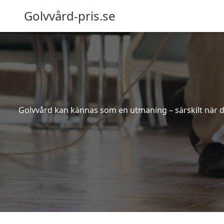
Golvvård-pris.se
Golvvård kan kännas som en utmaning – särskilt när de