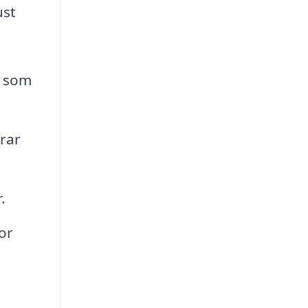
ust
r som
drar
.
or