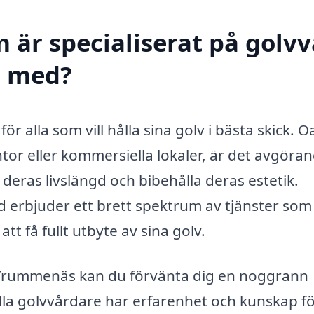
 är specialiserat på golv
l med?
r alla som vill hålla sina golv i bästa skick. O
tor eller kommersiella lokaler, är det avgöra
 deras livslängd och bibehålla deras estetik.
d erbjuder ett brett spektrum av tjänster som
t få fullt utbyte av sina golv.
 i Trummenäs kan du förvänta dig en noggrann
ella golvvårdare har erfarenhet och kunskap fö