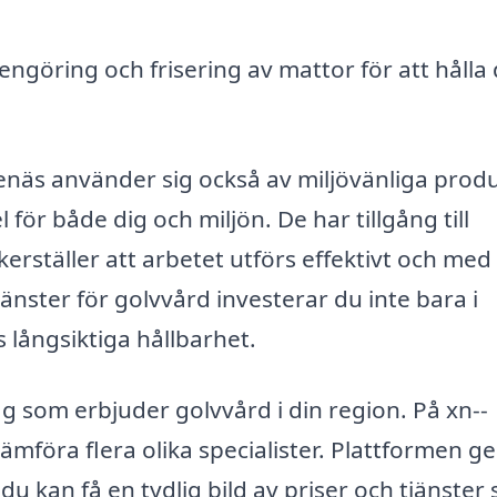
engöring och frisering av mattor för att håll
näs använder sig också av miljövänliga prod
 för både dig och miljön. De har tillgång till
rställer att arbetet utförs effektivt och med
jänster för golvvård investerar du inte bara i
 långsiktiga hållbarhet.
ag som erbjuder golvvård i din region. På xn--
jämföra flera olika specialister. Plattformen ge
du kan få en tydlig bild av priser och tjänster