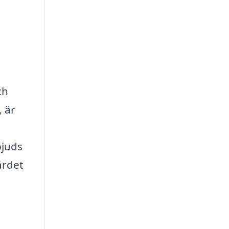
ch
, är
bjuds
ärdet