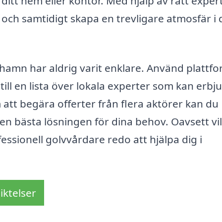
ditt hem eller kontor. Med hjälp av rätt expert
 och samtidigt skapa en trevligare atmosfär i 
icehamn har aldrig varit enklare. Använd plattf
 till en lista över lokala experter som kan erbj
 att begära offerter från flera aktörer kan du
 den bästa lösningen för dina behov. Oavsett vi
fessionell golvvårdare redo att hjälpa dig i
iktelser