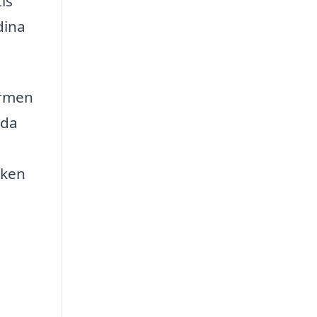
is
dina
ormen
uda
lken