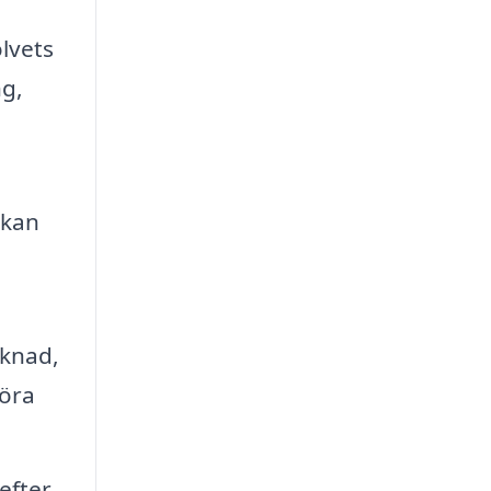
lvets
ng,
 kan
eknad,
föra
efter