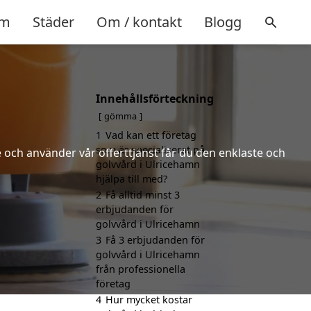
m
Städer
Om / kontakt
Blogg
Innehållsförteckning
gömma
1
Vad kan ett företag
som är specialiserat på
 och använder vår offerttjänst får du den enklaste och
golvvård i Ulricehamn
hjälpa till med?
2
Få alltid minst 3
erbjudanden för
golvvård i Ulricehamn
3
Få 3 erbjudanden för
golvvård i Ulricehamn
från professionella
företag
4
Hur mycket kostar