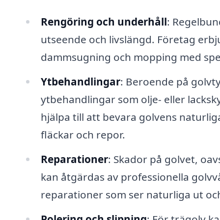
Rengöring och underhåll
: Regelbun
utseende och livslängd. Företag erbj
dammsugning och mopping med spec
Ytbehandlingar
: Beroende på golvty
ytbehandlingar som olje- eller lacksk
hjälpa till att bevara golvens natur
fläckar och repor.
Reparationer
: Skador på golvet, oav
kan åtgärdas av professionella golvv
reparationer som ser naturliga ut och
Polering och slipning
: För trägolv ka