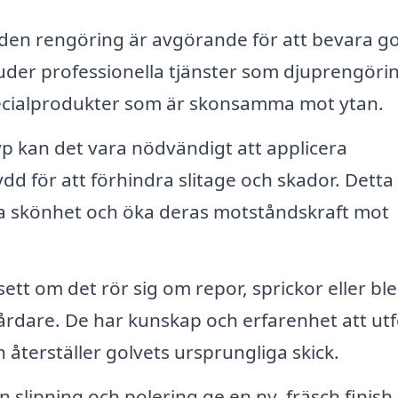
den rengöring är avgörande för att bevara go
uder professionella tjänster som djuprengöri
ialprodukter som är skonsamma mot ytan.
p kan det vara nödvändigt att applicera
ydd för att förhindra slitage och skador. Detta
liga skönhet och öka deras motståndskraft mot
sett om det rör sig om repor, sprickor eller bl
årdare. De har kunskap och erfarenhet att ut
 återställer golvets ursprungliga skick.
n slipning och polering ge en ny, fräsch finish 