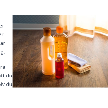
er
er
lar
ng.
ära
att du
olv du