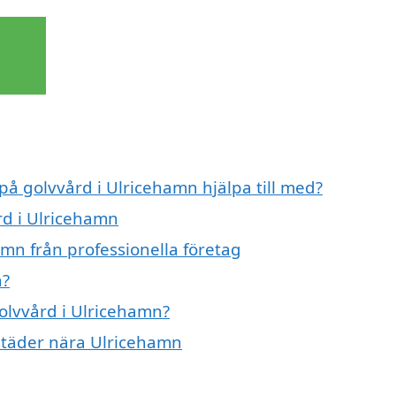
 på golvvård i Ulricehamn hjälpa till med?
rd i Ulricehamn
mn från professionella företag
n?
golvvård i Ulricehamn?
i städer nära Ulricehamn