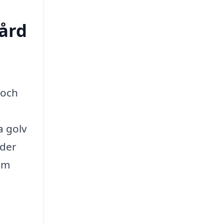
vård
 och
a golv
uder
om