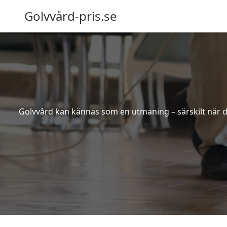
Golvvård-pris.se
Golvvård kan kännas som en utmaning – särskilt när de