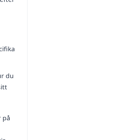
ifika
ur du
itt
r på