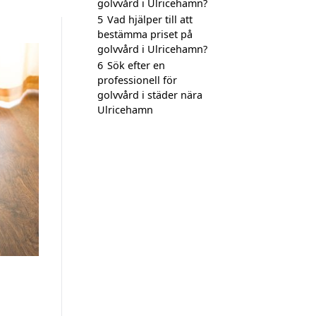
golvvård i Ulricehamn?
5
Vad hjälper till att
bestämma priset på
golvvård i Ulricehamn?
6
Sök efter en
professionell för
golvvård i städer nära
Ulricehamn