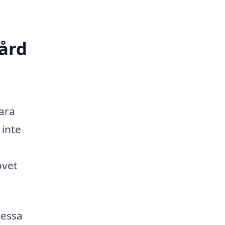
vård
vara
 inte
ovet
dessa