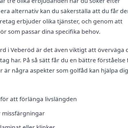
tar tre olika erbjudanden när du söker efter
ra alternativ kan du säkerställa att du får d
 företag erbjuder olika tjänster, och genom att
tör som passar dina specifika behov.
d i Veberöd är det även viktigt att överväga 
 har. På så sätt får du en bättre förståelse 
Här är några aspekter som golfåd kan hjälpa di
för att förlänga livslängden
r missfärgningar
 laminat eller klinker