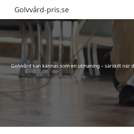
Golvvård-pris.se
Golvvård kan kännas som en utmaning – särskilt när de