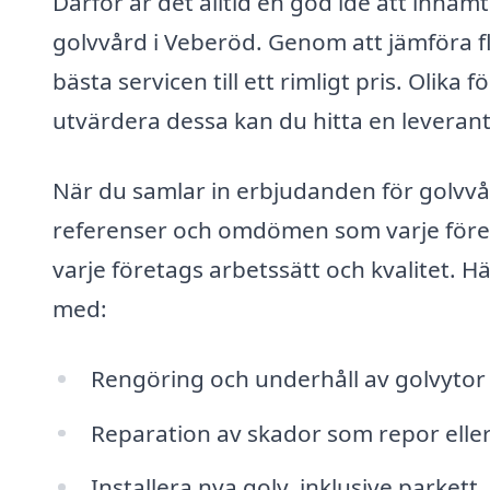
Därför är det alltid en god idé att inhäm
golvvård i Veberöd. Genom att jämföra fle
bästa servicen till ett rimligt pris. Olika
utvärdera dessa kan du hitta en leveran
När du samlar in erbjudanden för golvvår
referenser och omdömen som varje företag
varje företags arbetssätt och kvalitet. 
med:
Rengöring och underhåll av golvytor 
Reparation av skador som repor elle
Installera nya golv, inklusive parkett,