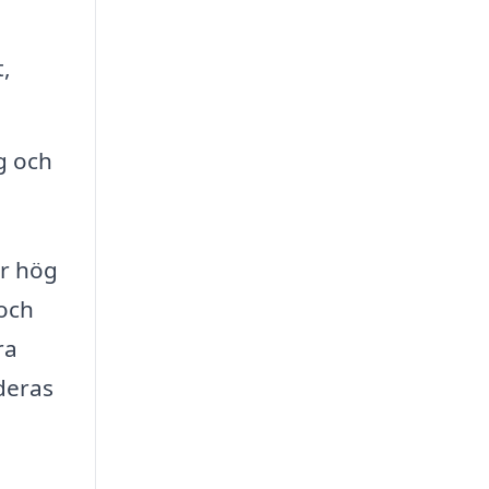
,
g och
år hög
 och
ra
deras