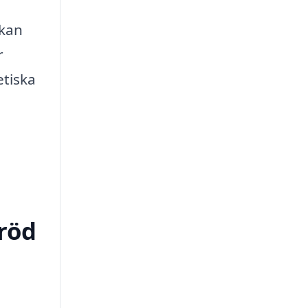
 kan
r
etiska
eröd