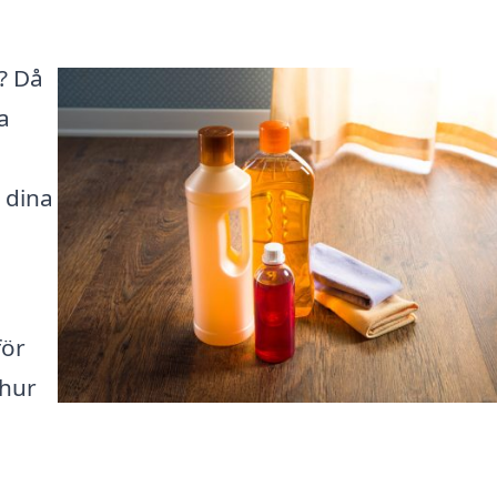
d? Då
a
 dina
för
 hur