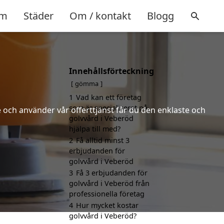
m
Städer
Om / kontakt
Blogg
Innehållsförteckning
gömma
1
Vad kan ett företag
som är specialiserat på
 och använder vår offerttjänst får du den enklaste och
golvvård i Veberöd
hjälpa till med?
2
Få alltid minst 3
erbjudanden för
golvvård i Veberöd
3
Få 3 erbjudanden för
golvvård i Veberöd från
professionella företag
4
Hur mycket kostar
golvvård i Veberöd?