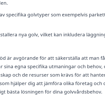
den.
v specifika golvtyper som exempelvis parkett
stallera nya golv, vilket kan inkludera läggnin
eröd är avgörande för att säkerställa att man f
p har sina egna specifika utmaningar och behov,
nskap och de resurser som krävs för att hante
om hjälper dig att jämföra olika företag och 
igt bästa lösningen för dina golvvårdsbehov.