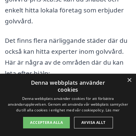
enkelt hitta lokala företag som erbjuder
golvvård.
Det finns flera närliggande städer där du
också kan hitta experter inom golvvård.
Här är några av de områden där du kan
leta efter hjälp:
×
Denna webbplats använder
cookies
Bramstorp
Denna webbplats använder cookies för att förbättra
användarupplevelsen. Genom att använda vår webbplats samtycker
Fränsta
du till alla cookies i enlighet med vår cookiepolicy.
Läs mer
Hara
ACCEPTERA ALLA
AVVISA ALLT