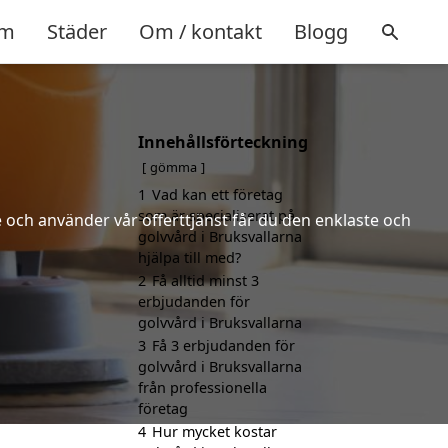
m
Städer
Om / kontakt
Blogg
Innehållsförteckning
gömma
1
Vad kan ett företag
som är specialiserat på
 och använder vår offerttjänst får du den enklaste och
golvvård i Bruksvallarna
hjälpa till med?
2
Få alltid minst 3
erbjudanden för
golvvård i Bruksvallarna
3
Få 3 erbjudanden för
golvvård i Bruksvallarna
från professionella
företag
4
Hur mycket kostar