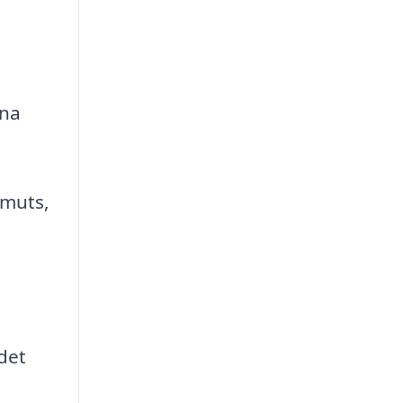
rna
smuts,
det