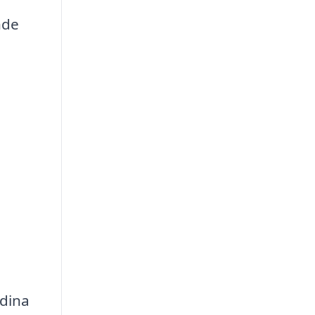
nde
 dina