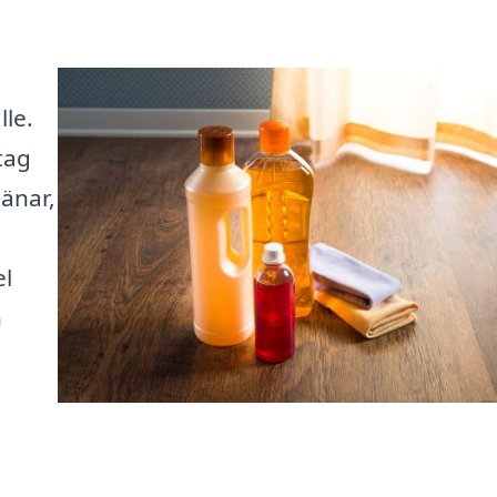
lle.
etag
jänar,
el
n