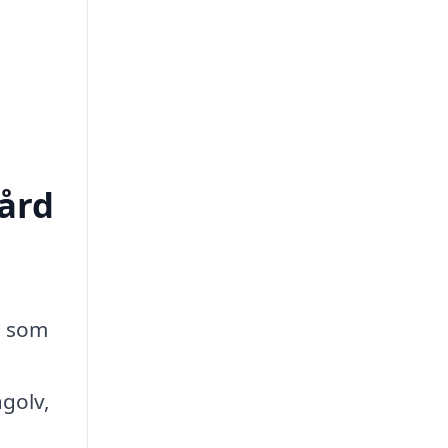
vård
ag som
ägolv,