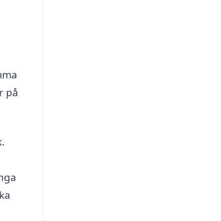
amma
r på
k.
ånga
eka