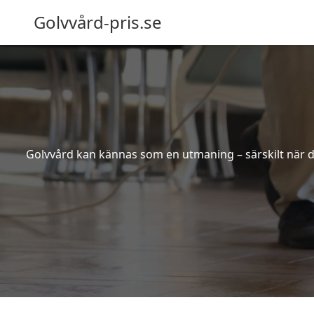
Golvvård-pris.se
Golvvård kan kännas som en utmaning – särskilt när de