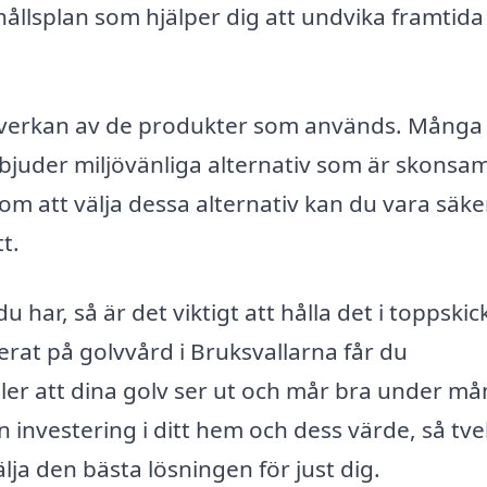
ållsplan som hjälper dig att undvika framtida
öpåverkan av de produkter som används. Många
rbjuder miljövänliga alternativ som är skons
om att välja dessa alternativ kan du vara säke
t.
 har, så är det viktigt att hålla det i toppskic
erat på golvvård i Bruksvallarna får du
ller att dina golv ser ut och mår bra under m
en investering i ditt hem och dess värde, så tv
lja den bästa lösningen för just dig.