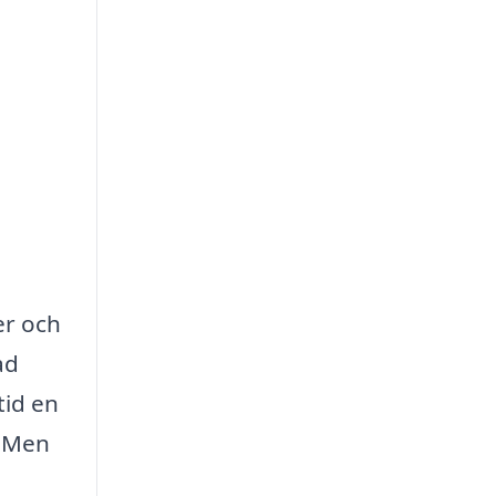
er och
ad
tid en
. Men