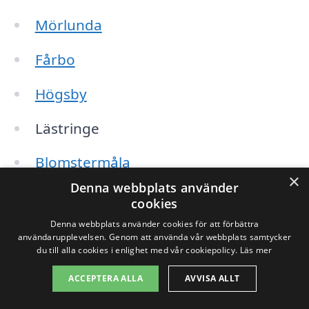
Mörlunda
Fårbo
Högsby
Lästringe
Blomstermåla
×
Denna webbplats använder
Boda
cookies
Denna webbplats använder cookies för att förbättra
Västra Ed
användarupplevelsen. Genom att använda vår webbplats samtycker
du till alla cookies i enlighet med vår cookiepolicy.
Läs mer
Kristdala
ACCEPTERA ALLA
AVVISA ALLT
Gotland