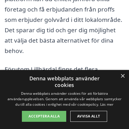
företag och få erbjudanden från proffs
som erbjuder golvvård i ditt lokalområde.
Det sparar dig tid och ger dig möjlighet
att välja det bästa alternativet för dina
behov.
Förutom Lillhärdal finns det flera
×
Denna webbplats använder
närliggande städer där du också kan hitta
cookies
experter inom golvvård. Här är några
Denna webbplats använder cookies för att förbättra
exempel på städer där du kan söka hjälp:
användarupplevelsen. Genom att använda vår webbplats samtycker
du till alla cookies i enlighet med vår cookiepolicy.
Läs mer
ACCEPTERA ALLA
AVVISA ALLT
Bergs