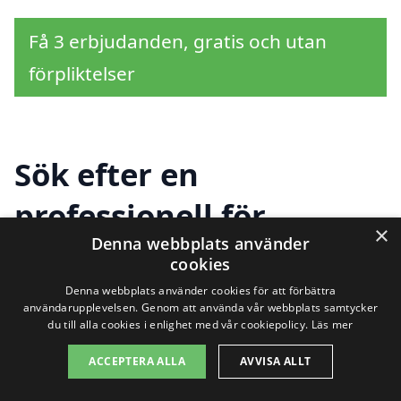
Få 3 erbjudanden, gratis och utan
förpliktelser
Sök efter en
professionell för
×
Denna webbplats använder
golvvård i andra städer
cookies
nära Månkarbo
Denna webbplats använder cookies för att förbättra
användarupplevelsen. Genom att använda vår webbplats samtycker
du till alla cookies i enlighet med vår cookiepolicy.
Läs mer
ACCEPTERA ALLA
AVVISA ALLT
Att hitta rätt hjälp för golvvård i
Månkarbo kan vara en utmaning, men det