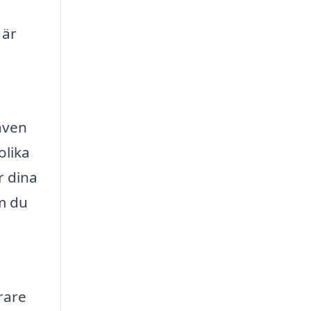
 är
 även
olika
r dina
om du
.
örare