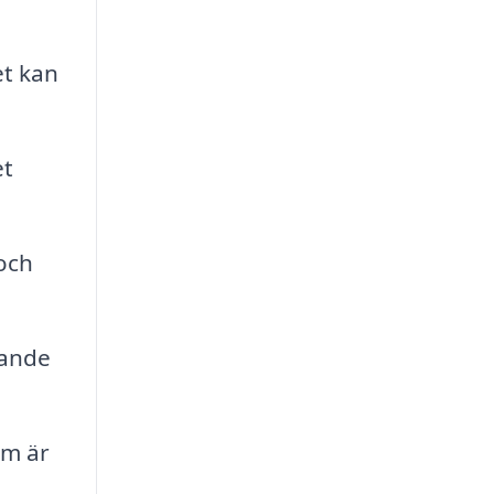
et kan
et
 och
dande
om är