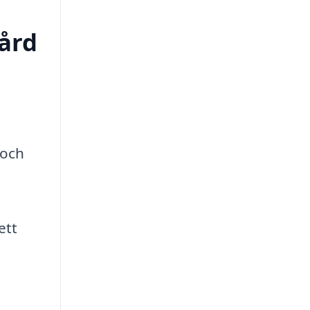
vård
 och
ett