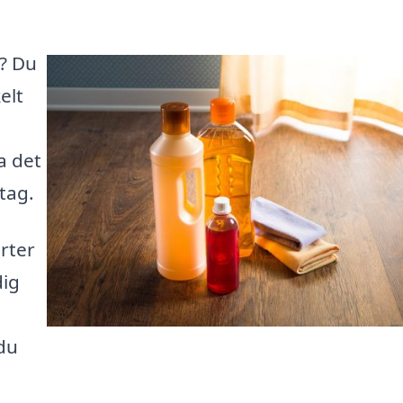
p? Du
elt
a det
tag.
erter
dig
du