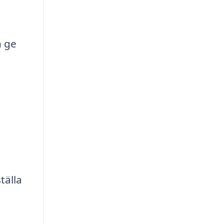
n ge
tälla