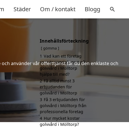
m
Städer
Om / kontakt
Blogg
Innehållsförteckning
gömma
1
Vad kan ett företag
som är specialiserat på
 och använder vår offerttjänst får du den enklaste och
golvvård i Mölltorp
hjälpa till med?
2
Få alltid minst 3
erbjudanden för
golvvård i Mölltorp
3
Få 3 erbjudanden för
golvvård i Mölltorp från
professionella företag
4
Hur mycket kostar
golvvård i Mölltorp?