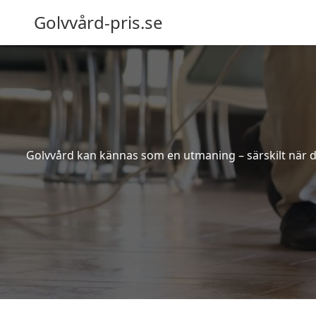
Golvvård-pris.se
Golvvård kan kännas som en utmaning – särskilt när de