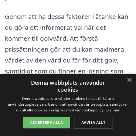
Genom att ha dessa faktorer i åtanke kan
du göra ett informerat val när det
kommer till golvvård. Att förstå
prissättningen gör att du kan maximera
värdet av den vård du får för ditt golv,
samtidigt som du finner en lösning som
×
passar din budget. Kom ihåg att den rätta
Denna webbplats använder
cookies
golvvården inte bara förbättrar
Denna webbplats använder cookies för att förbättra
utseendet på ditt hem, utan också
användarupplevelsen. Genom att använda vår webbplats samtycker
du till alla cookies i enlighet med vår cookiepolicy.
Läs mer
förlänger livslängden på ditt golv.
ACCEPTERA ALLA
AVVISA ALLT