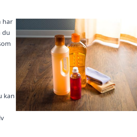
å har
n du
 som
u kan
lv