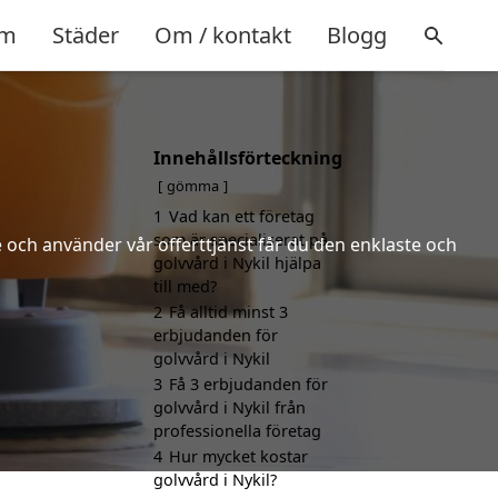
m
Städer
Om / kontakt
Blogg
Innehållsförteckning
gömma
1
Vad kan ett företag
som är specialiserat på
 och använder vår offerttjänst får du den enklaste och
golvvård i Nykil hjälpa
till med?
2
Få alltid minst 3
erbjudanden för
golvvård i Nykil
3
Få 3 erbjudanden för
golvvård i Nykil från
professionella företag
4
Hur mycket kostar
golvvård i Nykil?