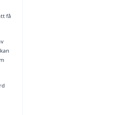
tt få
av
 kan
om
rd