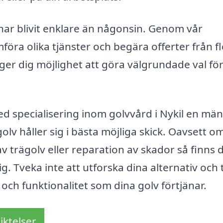
l har blivit enklare än någonsin. Genom vår
föra olika tjänster och begära offerter från f
 ger dig möjlighet att göra välgrundade val för
d specialisering inom golvvård i Nykil en mä
 golv håller sig i bästa möjliga skick. Oavsett o
v trägolv eller reparation av skador så finns 
g. Tveka inte att utforska dina alternativ och 
och funktionalitet som dina golv förtjänar.
iktelser