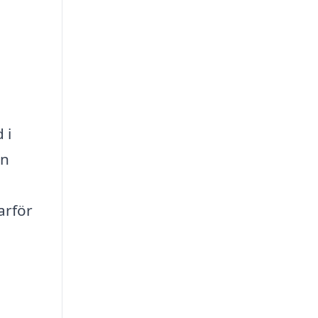
l
 i
an
arför