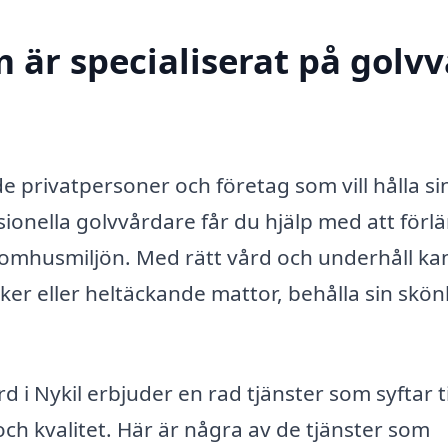
 är specialiserat på golv
åde privatpersoner och företag som vill hålla si
sionella golvvårdare får du hjälp med att förl
inomhusmiljön. Med rätt vård och underhåll ka
inker eller heltäckande mattor, behålla sin skö
 Nykil erbjuder en rad tjänster som syftar til
ch kvalitet. Här är några av de tjänster som