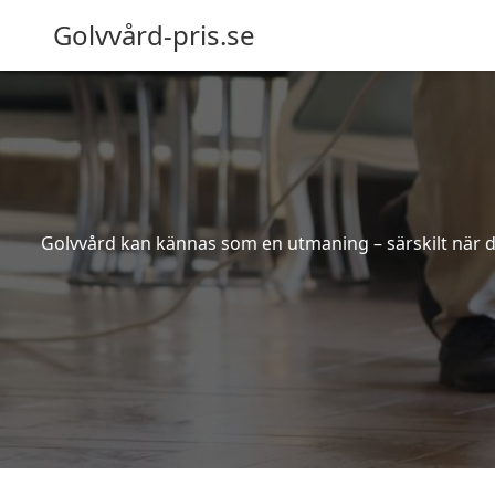
Golvvård-pris.se
Golvvård kan kännas som en utmaning – särskilt när de