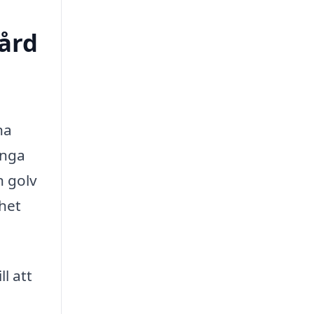
vård
na
änga
n golv
nhet
l att