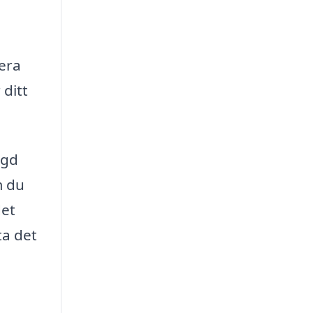
lera
 ditt
ngd
m du
det
ta det