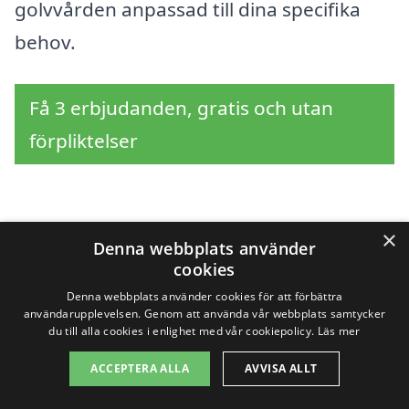
golvvården anpassad till dina specifika
behov.
Få 3 erbjudanden, gratis och utan
förpliktelser
Sök efter en
×
Denna webbplats använder
cookies
professionell för
Denna webbplats använder cookies för att förbättra
användarupplevelsen. Genom att använda vår webbplats samtycker
golvvård i andra städer
du till alla cookies i enlighet med vår cookiepolicy.
Läs mer
nära Vångelsta
ACCEPTERA ALLA
AVVISA ALLT