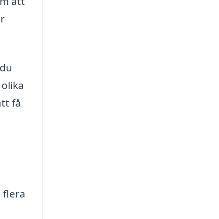
om att
ar
 du
 olika
tt få
 flera