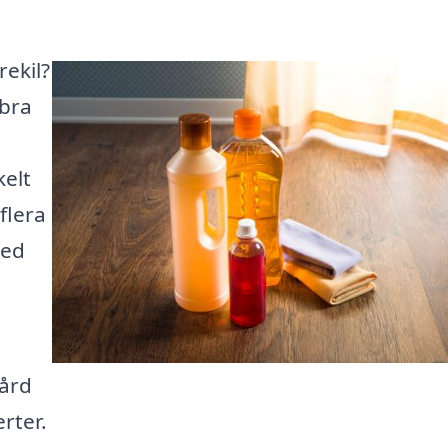
rekil?
 bra
kelt
flera
med
vård
rter.