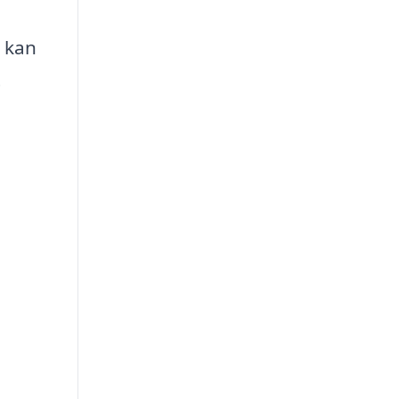
r kan
t