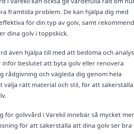
rd i Varekil kan också ge värdefulla råd om h
ndra framtida problem. De kan hjälpa dig med
 effektiva för din typ av golv, samt rekommen
 dina golv i toppskick.
d även hjälpa till med att bedöma och analy
nför beslutet att byta golv eller renovera
lig rådgivning och vägleda dig genom hela
välja rätt material och stil, för att säkerställa
lv.
ag för golvvård i Varekil innebär så mycket me
ning för att säkerställa att dina golv ser bra 