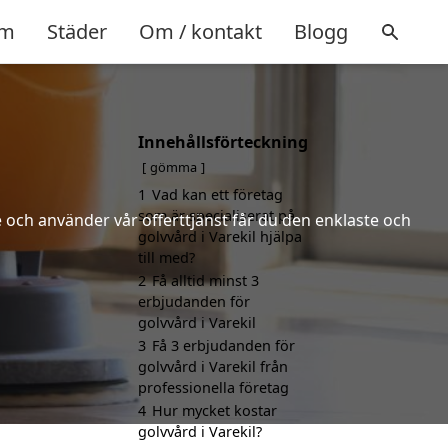
m
Städer
Om / kontakt
Blogg
Innehållsförteckning
gömma
1
Vad kan ett företag
som är specialiserat på
 och använder vår offerttjänst får du den enklaste och
golvvård i Varekil hjälpa
till med?
2
Få alltid minst 3
erbjudanden för
golvvård i Varekil
3
Få 3 erbjudanden för
golvvård i Varekil från
professionella företag
4
Hur mycket kostar
golvvård i Varekil?