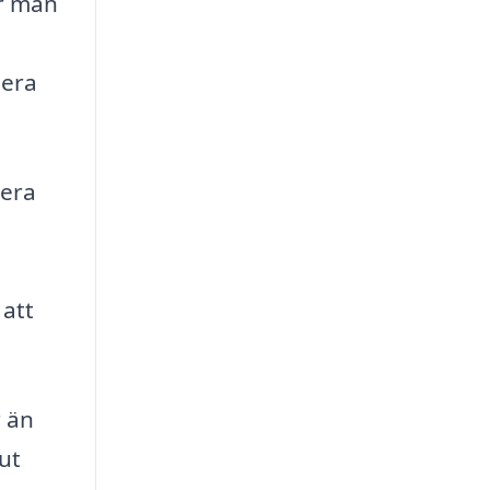
ur man
dera
sera
 att
r än
ut