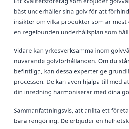
Ett kvalitetsföretag som erbjuder golvvå
bäst underhåller sina golv för att förhi
insikter om vilka produkter som är mest
en regelbunden underhållsplan som håller
Vidare kan yrkesverksamma inom golvvår
nuvarande golvförhållanden. Om du står i
befintliga, kan dessa experter ge grund
processen. De kan även hjälpa till med att 
din inredning harmoniserar med dina go
Sammanfattningsvis, att anlita ett föret
bara rengöring. De erbjuder en helhetslös