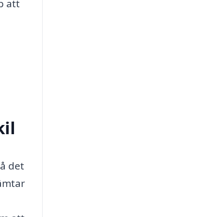
p att
il
på det
hämtar