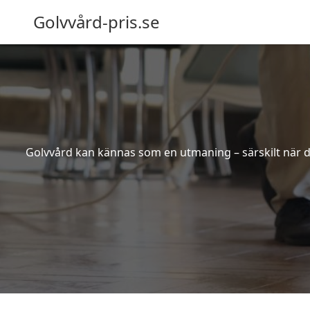
Golvvård-pris.se
Golvvård kan kännas som en utmaning – särskilt när de