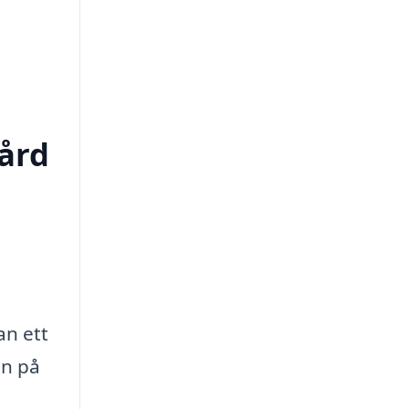
vård
an ett
en på