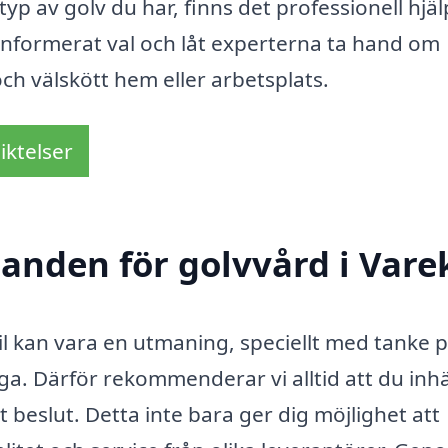
yp av golv du har, finns det professionell hjäl
tt informerat val och låt experterna ta hand om
och välskött hem eller arbetsplats.
iktelser
danden för golvvård i Varek
ekil kan vara en utmaning, speciellt med tanke 
liga. Därför rekommenderar vi alltid att du in
 beslut. Detta inte bara ger dig möjlighet att