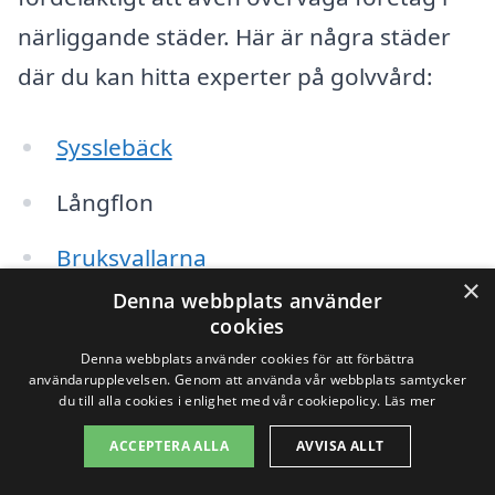
närliggande städer. Här är några städer
där du kan hitta experter på golvvård:
Sysslebäck
Långflon
Bruksvallarna
×
Denna webbplats använder
Höljes
cookies
Denna webbplats använder cookies för att förbättra
Ede
användarupplevelsen. Genom att använda vår webbplats samtycker
du till alla cookies i enlighet med vår cookiepolicy.
Läs mer
Nybyn
ACCEPTERA ALLA
AVVISA ALLT
Torsby