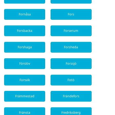
Fornåsa
Fors
Forsbacka
Forserum
Forshaga
Forsheda
Förslöv
Forssjö
Forsvik
Fotö
Främmestad
Frändefors
Fränsta
Fredriksberg