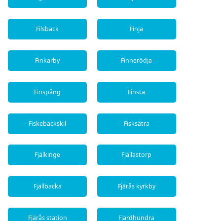
Filsbäck
Finja
Finkarby
Finnerödja
Finspång
Finsta
Fiskebäckskil
Fisksätra
Fjälkinge
Fjällastorp
Fjällbacka
Fjärås kyrkby
Fjärås station
Fjärdhundra