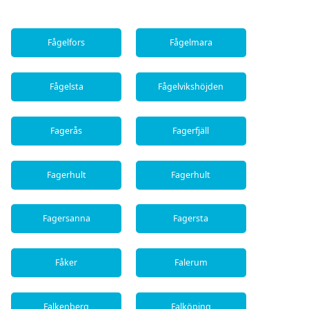
Fågelfors
Fågelmara
Fågelsta
Fågelvikshöjden
Fagerås
Fagerfjäll
Fagerhult
Fagerhult
Fagersanna
Fagersta
Fåker
Falerum
Falkenberg
Falköping