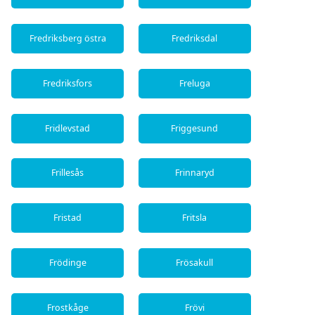
Fredriksberg östra
Fredriksdal
Fredriksfors
Freluga
Fridlevstad
Friggesund
Frillesås
Frinnaryd
Fristad
Fritsla
Frödinge
Frösakull
Frostkåge
Frövi