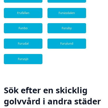
Frufällan
Funäsdalen
Funbo
Furuby
Furudal
Furulund
Furusjö
Sök efter en skicklig
golvvård i andra städer