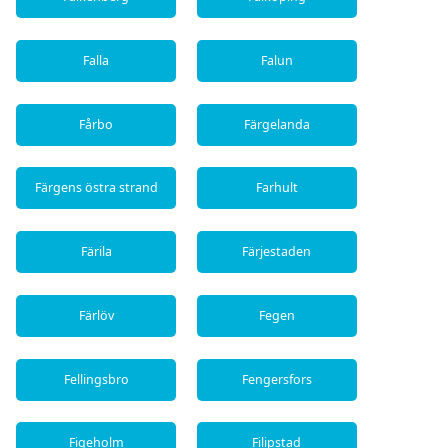
Falla
Falun
Fårbo
Färgelanda
Färgens östra strand
Farhult
Färila
Färjestaden
Färlöv
Fegen
Fellingsbro
Fengersfors
Figeholm
Filipstad