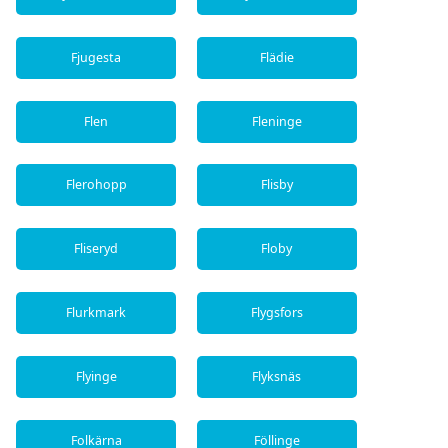
Fjugesta
Flädie
Flen
Fleninge
Flerohopp
Flisby
Fliseryd
Floby
Flurkmark
Flygsfors
Flyinge
Flyksnäs
Folkärna
Föllinge