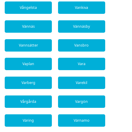
Vångelsta
Vankiva
Vännäs
Vännäsby
Vannsätter
Vansbro
Vaplan
Vara
Varberg
Varekil
Vårgårda
Vargön
Väring
Värnamo