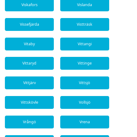
Viskafors
Vislanda
Vissefjärda
Vistträsk
Vitaby
Vittangi
Vittaryd
Vittinge
Vittjärv
Vittsjö
Vittskövle
Vollsjö
Vrångö
Vrena