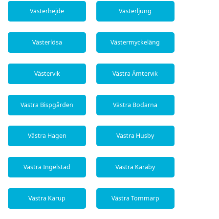
Västerhejde
Västerljung
Västerlösa
Västermyckeläng
Västervik
Västra Ämtervik
Västra Bispgården
Västra Bodarna
Västra Hagen
Västra Husby
Västra Ingelstad
Västra Karaby
Västra Karup
Västra Tommarp