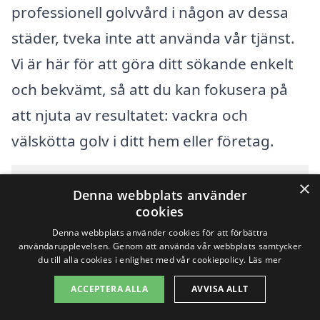
professionell golvvård i någon av dessa
städer, tveka inte att använda vår tjänst.
Vi är här för att göra ditt sökande enkelt
och bekvämt, så att du kan fokusera på
att njuta av resultatet: vackra och
välskötta golv i ditt hem eller företag.
Innehållsförteckning
×
gömma
Denna webbplats använder
1
Översikt över svenska städer som börjar med V
cookies
2
Sök efter en skicklig golvvård i andra städer i Sverige
Denna webbplats använder cookies för att förbättra
användarupplevelsen. Genom att använda vår webbplats samtycker
du till alla cookies i enlighet med vår cookiepolicy.
Läs mer
Copyright 2026 - Pilanto Aps
ACCEPTERA ALLA
AVVISA ALLT
Hem
Om / kontakt
Blogg
Webbplatskarta
Villkor