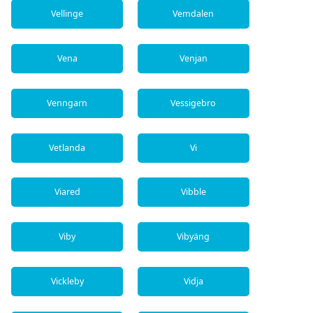
Vellinge
Vemdalen
Vena
Venjan
Venngarn
Vessigebro
Vetlanda
Vi
Viared
Vibble
Viby
Vibyäng
Vickleby
Vidja