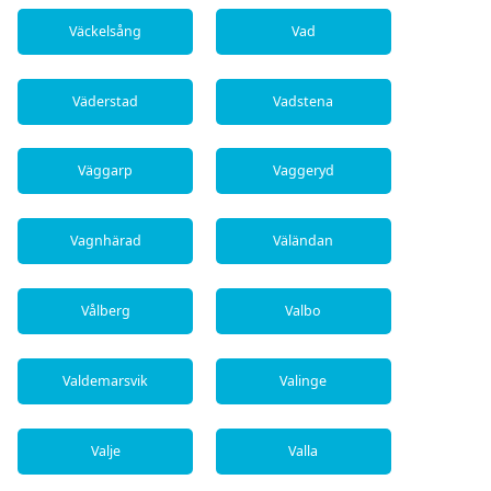
Väckelsång
Vad
Väderstad
Vadstena
Väggarp
Vaggeryd
Vagnhärad
Väländan
Vålberg
Valbo
Valdemarsvik
Valinge
Valje
Valla