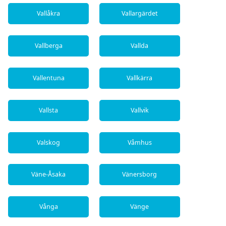
Vallåkra
Vallargärdet
Vallberga
Vallda
Vallentuna
Vallkärra
Vallsta
Vallvik
Valskog
Våmhus
Väne-Åsaka
Vänersborg
Vånga
Vänge