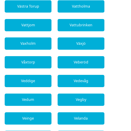
Västra Torup
Vattholma
Vattjom
Vattubrinken
Vaxholm
Växjö
Våxtorp
Veberöd
Veddige
Vedevåg
Vedum
Vegby
Veinge
Velanda