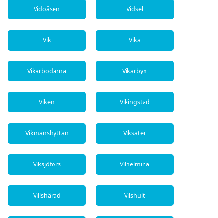
Vidöåsen
Vidsel
Vik
Vika
Vikarbodarna
Vikarbyn
Viken
Vikingstad
Vikmanshyttan
Viksäter
Viksjöfors
Vilhelmina
Villshärad
Vilshult