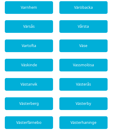
Varnhem
Väröbacka
Värsås
Vårsta
Vartofta
Väse
Väskinde
Vassmolösa
Västanvik
Västerås
Västerberg
Västerby
Västerfärnebo
Västerhaninge