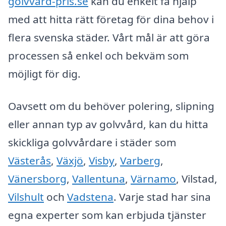
golvvård-pris.se
kan du enkelt få hjälp
med att hitta rätt företag för dina behov i
flera svenska städer. Vårt mål är att göra
processen så enkel och bekväm som
möjligt för dig.
Oavsett om du behöver polering, slipning
eller annan typ av golvvård, kan du hitta
skickliga golvvårdare i städer som
Västerås
,
Växjö
,
Visby
,
Varberg
,
Vänersborg
,
Vallentuna
,
Värnamo
, Vilstad,
Vilshult
och
Vadstena
. Varje stad har sina
egna experter som kan erbjuda tjänster